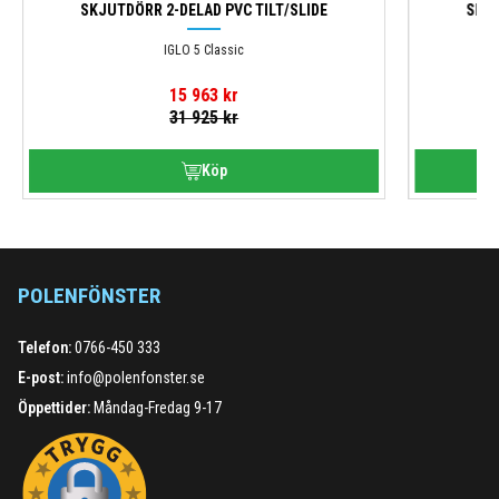
SKJUTDÖRR 2-DELAD PVC TILT/SLIDE
SKJU
IGLO 5 Classic
15 963
kr
31 925
kr
POLENFÖNSTER
Telefon:
0766-450 333
E-post:
info@polenfonster.se
Öppettider:
Måndag-Fredag 9-17