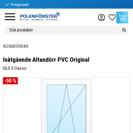
check
Prisgaranti!
Meny
Favoriter
Kundvag
ALTANDÖRRAR
Inåtgående Altandörr PVC Original
IGLO 5 Classic
50
%