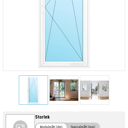
Storlek
Modulmått (dm)
Specialmått (mm)