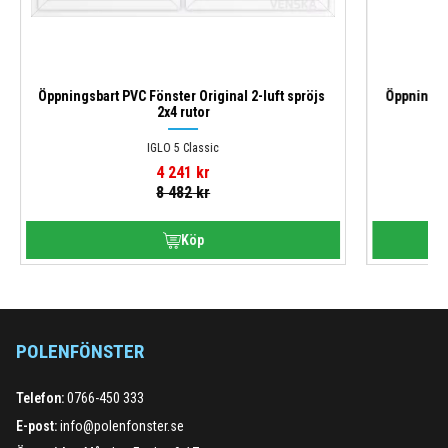
Öppningsbart PVC Fönster Original 2-luft spröjs 
Öppningsba
2x4 rutor
IGLO 5 Classic
4 241
kr
8 482
kr
POLENFÖNSTER
Telefon:
0766-450 333
E-post:
info@polenfonster.se