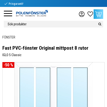
check
Prisgaranti!
Meny
Favoriter
Kundvag
FÖNSTER
Fast PVC-fönster Original mittpost 8 rutor
IGLO 5 Classic
50
%