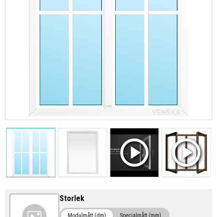
Storlek
Modulmått (dm)
Specialmått (mm)