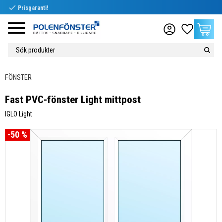
check
Prisgaranti!
Meny
Favoriter
Kundvag
FÖNSTER
Fast PVC-fönster Light mittpost
IGLO Light
50
%