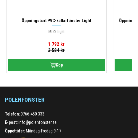
Öppningsbart PVC-källarfönster Light
Öppningsba
IGLO Light
1 792
kr
3 584
kr
POLENFÖNSTER
Telefon:
0766-450 333
E-post:
info@polenfonster.se
Öppettider:
Måndag-Fredag 9-17