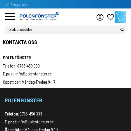
check
Prisgaranti!
Meny
Favoriter
Kundvag
KONTAKTA OSS
POLENFÖNSTER
Telefon: 0766-450 333
E-post: info@polenfonster.se
Öppettider: Måndag-Fredag 9-17
POLENFÖNSTER
Telefon:
0766-450 333
E-post:
info@polenfonster.se
Öppettider:
Måndag-Fredag 9-17